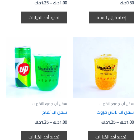
0.50
د.ك
1.00
د.ك
–
1.25
د.ك
الخيارات
على
إضافة إلى السلة
تحديد أحد الخيارات
صفحة
المنتج
نطاق
نطاق
هناك
هناك
السعر:
السعر:
العديد
العديد
من
من
من
من
خلال
خلال
الأشكال
الأشكال
المختلفة
المختلفة
لهذا
لهذا
المنتج.
المنتج.
يمكن
يمكن
اختيار
اختيار
سفن آب جميع النكهات
سفن آب جميع النكهات
الخيارات
الخيارات
سفن آب باشن فروت
سفن آب تفاح
على
على
1.00
د.ك
–
1.25
د.ك
1.00
د.ك
–
1.25
د.ك
صفحة
صفحة
المنتج
المنتج
تحديد أحد الخيارات
تحديد أحد الخيارات