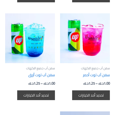
نطاق
نطاق
هناك
هناك
السعر:
السعر:
العديد
العديد
من
من
من
من
خلال
خلال
الأشكال
الأشكال
المختلفة
المختلفة
لهذا
لهذا
المنتج.
المنتج.
يمكن
يمكن
اختيار
اختيار
سفن آب جميع النكهات
سفن آب جميع النكهات
الخيارات
الخيارات
سفن آب توت أحمر
سفن آب توت أزرق
على
على
1.00
د.ك
–
1.25
د.ك
1.00
د.ك
–
1.25
د.ك
صفحة
صفحة
المنتج
المنتج
تحديد أحد الخيارات
تحديد أحد الخيارات
نطاق
نطاق
هناك
هناك