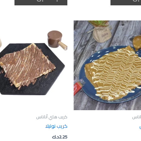
اناس
كريب هاي أناناس
كريب نوتيلا
2.25
د.ك