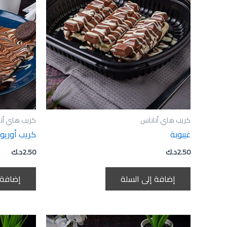
كريب هاي أناناس
كريب هاي أن
غيبوبة
كريب أوريو
2.50
د.ك
2.50
د.ك
إضافة إلى السلة
إضافة 