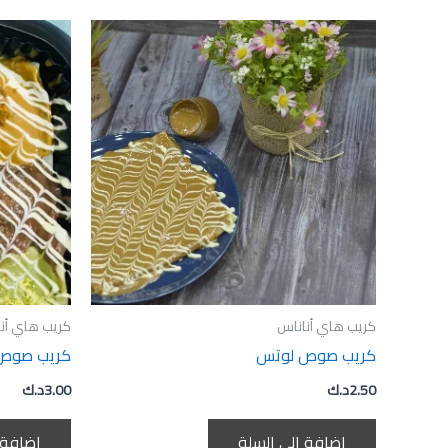
كريب هاي أناناس
كريب هاي أن
كريب صوص لوتس
كريب صو
2.50
د.ك
3.00
د.ك
إضافة إلى السلة
إضافة 