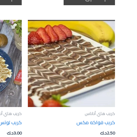
كريب هاي أناناس
كريب هاي أن
كريب فواكه مكس
كريب لوتس
2.50
د.ك
3.00
د.ك