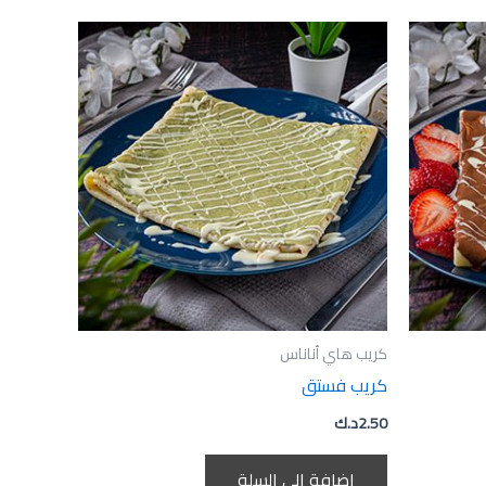
كريب هاي أناناس
كريب فستق
2.50
د.ك
إضافة إلى السلة