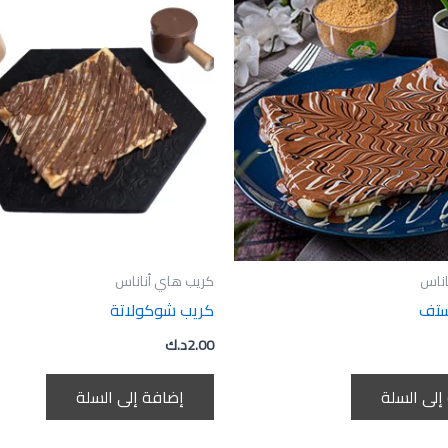
اناس
كريب هاي أناناس
ستف
كريب شوكولاتة
2.00
د.ك
إلى السلة
إضافة إلى السلة