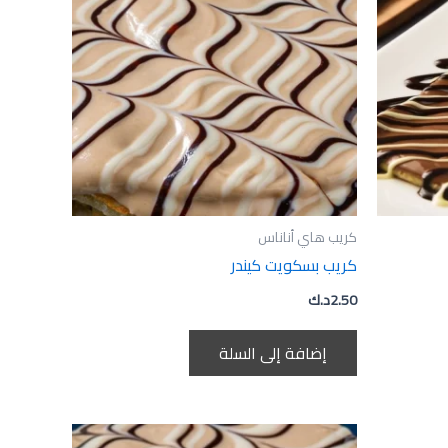
كريب هاي أناناس
كريب بسكويت كيندر
2.50
د.ك
إضافة إلى السلة