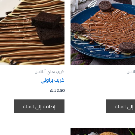
اناس
كريب هاي أناناس
كريب براوني
2.50
د.ك
إلى السلة
إضافة إلى السلة