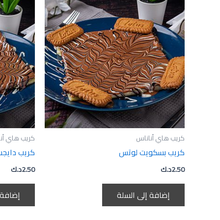
كريب هاي أناناس
كريب هاي أن
كريب بسكويت لوتس
كريب دايج
2.50
د.ك
2.50
د.ك
إضافة إلى السلة
إضافة 