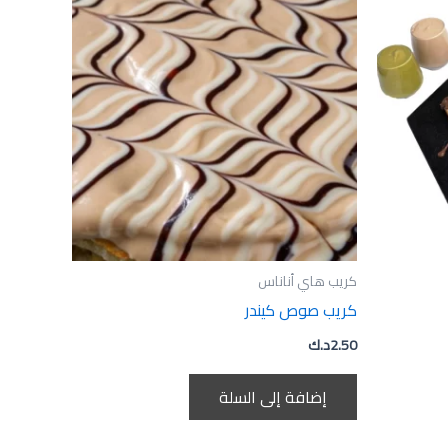
كريب هاي أناناس
كريب صوص كيندر
2.50
د.ك
إضافة إلى السلة