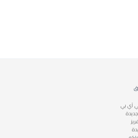
ق
 آي بي
جديدة
ريز
دة
واكه