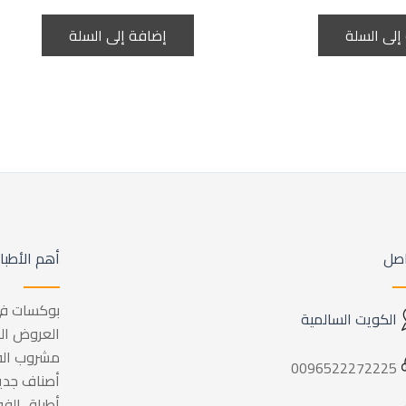
إلى السلة
إضافة إلى السلة
اصل
أهم الأطبا
بوكسات في
الكويت السالمية
العروض ال
مشروب الف
0096522272225
أصناف جدي
أطباق الف