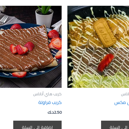
اناس
كريب هاي أناناس
ص مكس
كريب فراولة
2.50
د.ك
إلى السلة
إضافة إلى السلة