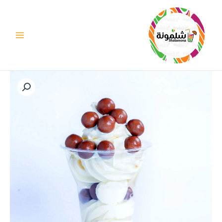
خطي
لى
لمحتوى
كمية
تويستر
مالتيزرز