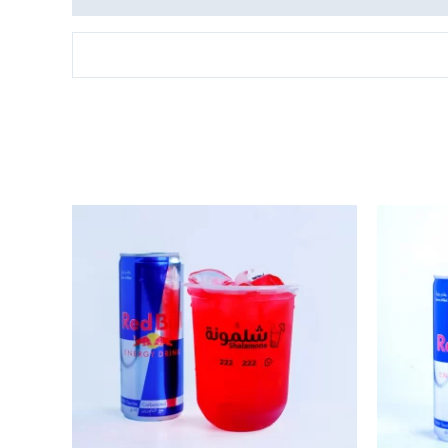
نطاق
هناك
السعر:
العديد
من
من
خلال
ل
الأشكال
فة
المختلفة
لهذا
المنتج.
يمكن
اختيار