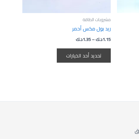
ت
الخيارات
على
صفحة
مشروبات الطاقة
المنتج
ريد بول مكس أحمر
1.15
د.ك
–
1.35
د.ك
تحديد أحد الخيارات
ق