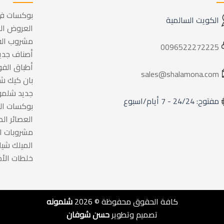
بوكسات في
الكويت السالمية
العروض ال
مشروب الف
0096522272225
أصناف جدي
أطباق الف
sales@shalamona.com
بان كيك ش
جديد شلمو
مفتوح: 24/24 - 7 أيام/اسبوع
بوكسات ال
العصائر الط
مشروبات ا
الميلك شي
خلطات الأ
كافة الحقوق محفوظة © 2026
شلمونه
تصميم وتطوير
حسن شوفان