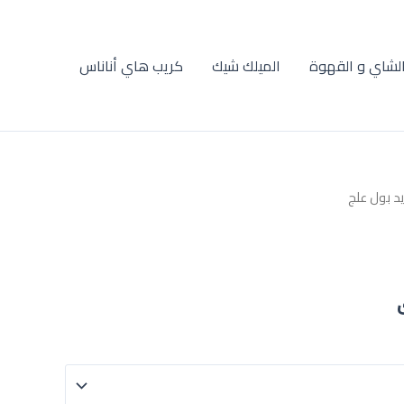
لشاي و القهوة
الميلك شيك
كريب هاي أناناس
نطاق
يد بول علج
السعر:
من
خلال