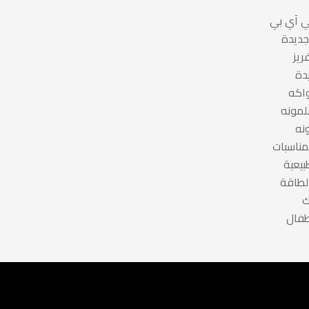
 آي بي
جديدة
ريز
دة
واكه
لمونه
نه
مناسبات
بيعية
لطاقة
ك
طفال