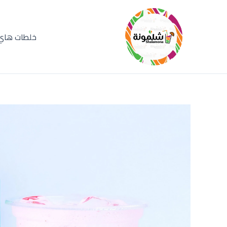
خطي
لى
لمحتوى
خلطات هاي 