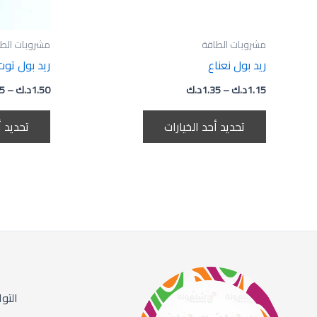
الخيارات
على
صفحة
مشروبات الطاقة
مشروبات الط
المنتج
ريد بول نعناع
ريد بول توت
1.15
د.ك
–
1.35
د.ك
1.50
د.ك
–
75
تحديد أحد الخيارات
تحديد أ
التو