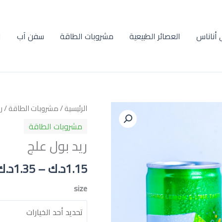
أناناس
العصائر الطبيعية
مشروبات الطاقة
سفن آب
ا
كمية
الرئيسية
/
مشروبات الطاقة
/ ر
ريد
مشروبات الطاقة
بول
ريد بول علج
علج
1.15
د.ك
–
1.35
د.ك
size