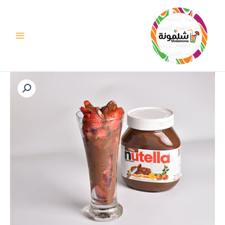
خطي
لى
لمحتوى
كمية
فراولة
مع
نوتيلا