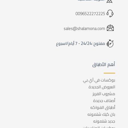
0096522272225
sales@shalamona.com
مفتوح: 24/24 - 7 أيام/اسبوع
أهم الأطباق
بوكسات في آي بي
العروض الجديدة
مشروب الفريز
أصناف جديدة
أطباق الفواكه
بان كيك شلمونه
جديد شلمونه
بوكسات المناسبات