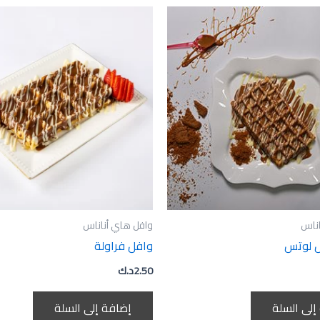
اناس
وافل هاي أناناس
 لوتس
وافل فراولة
2.50
د.ك
إلى السلة
إضافة إلى السلة