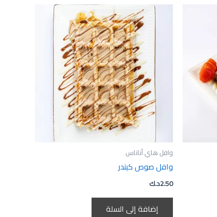
وافل هاي أناناس
وافل صوص كيندر
2.50
د.ك
إضافة إلى السلة