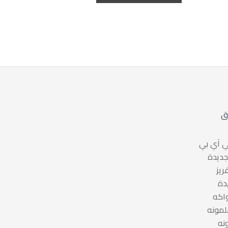
ق
 آي بي
جديدة
ريز
دة
واكه
لمونه
نه