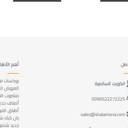
اصل
أهم الأطبا
بوكسات في
الكويت السالمية
العروض ال
مشروب الف
0096522272225
أصناف جدي
أطباق الف
sales@shalamona.com
بان كيك ش
جديد شلمو