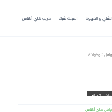
لشاي و القهوة
الميلك شيك
كريب هاي أناناس
وافل شوكولاتة
سلة
2 د.ك
وافل هاي أناناس