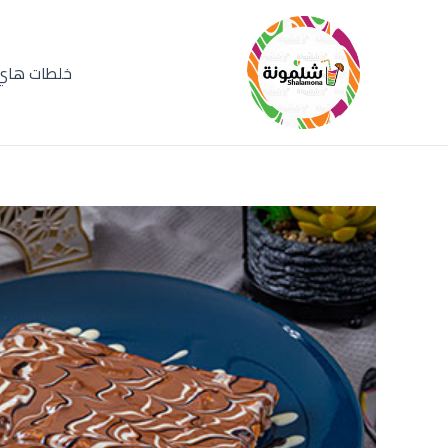
خطي
لى
لمحتوى
خلطات هاي 