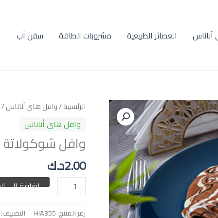
أناناس
العصائر الطبيعية
مشروبات الطاقة
سفن آب
ا
كمية
الرئيسية
/
وافل هاي أناناس
/ 
وافل
وافل هاي أناناس
شوكولاتة
وافل شوكولاتة
2.00
د.ك
إضافة إلى ال
رمز المنتج:
HIA355
التصنيف: